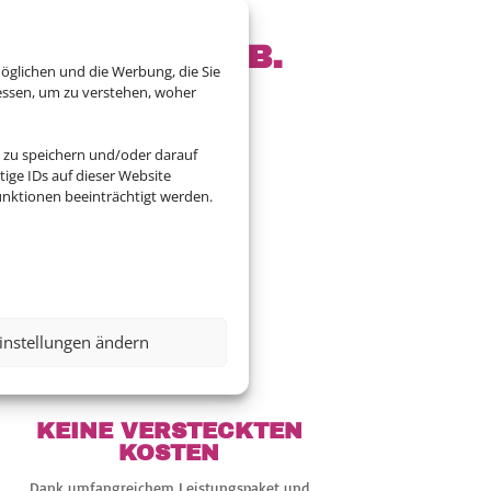
EKTEN URLAUB.
öglichen und die Werbung, die Sie
essen, um zu verstehen, woher
 zu speichern und/oder darauf
onen weltweit. Egal ob
ige IDs auf dieser Website
passende Mietwagen-
nktionen beeinträchtigt werden.

instellungen ändern
KEINE VERSTECKTEN
KOSTEN
Dank umfangreichem Leistungspaket und