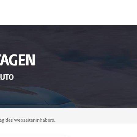
WAGEN
AUTO
ag des Webseiteninhabers.