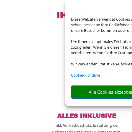
IHR MIETWAGE
Diese Website verwendet Cookies u
sehen, besser an Ihre Bedürfnisse
unsere Besucher kommen oder um u
Um Ihnen ein optimales Erlebnis z
Bei uns finden Sie Mi
zuzugreifen. Wenn Sie diesen Tech
Spanien, Italien, 
verarbeiten. Wenn Sie ihre Zusti
Wir verwenden Statistiken-Cookies
Cookie-Richtlinie

Alle Cookies akzeptie
ALLES INKLUSIVE
Inkl. Vollkaskoschutz, Erstattung der
Selbstbeteiligung, freie Kilometer uvm