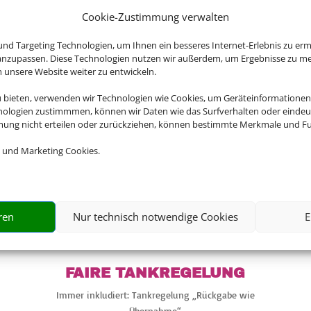
Cookie-Zustimmung verwalten
NEXPERTE FÜR DEN PERF
nd Targeting Technologien, um Ihnen ein besseres Internet-Erlebnis zu erm
 anzupassen. Diese Technologien nutzen wir außerdem, um Ergebnisse zu m
nsere Website weiter zu entwickeln.
u bieten, verwenden wir Technologien wie Cookies, um Geräteinformationen
etwagen für über 120 Länder und an mehr als 8.000 Stati
nologien zustimmmen, können wir Daten wie das Surfverhalten oder eindeut
USA oder Neuseeland – wir haben für jedes Reiseziel das 
mmung nicht erteilen oder zurückziehen, können bestimmte Merkmale und Fu
Angebot für Sie.
 und Marketing Cookies.

ren
Nur technisch notwendige Cookies
E
FAIRE TANKREGELUNG
Immer inkludiert: Tankregelung „Rückgabe wie
Übernahme“