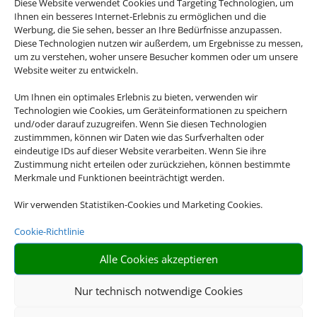
Andalusien, Kuba, Kanada, die USA oder doch
Diese Website verwendet Cookies und Targeting Technologien, um
Ihnen ein besseres Internet-Erlebnis zu ermöglichen und die
lieber Asien? Es gibt so viel zu entdecken auf
Werbung, die Sie sehen, besser an Ihre Bedürfnisse anzupassen.
der Welt und mit unseren Rundreiseangebote
Diese Technologien nutzen wir außerdem, um Ergebnisse zu messen,
erleben Sie Ihre Traumdestinationen in ihrer
um zu verstehen, woher unsere Besucher kommen oder um unsere
Website weiter zu entwickeln.
vollen Vielfalt.
Um Ihnen ein optimales Erlebnis zu bieten, verwenden wir
Technologien wie Cookies, um Geräteinformationen zu speichern
und/oder darauf zuzugreifen. Wenn Sie diesen Technologien
zustimmmen, können wir Daten wie das Surfverhalten oder
eindeutige IDs auf dieser Website verarbeiten. Wenn Sie ihre
Zustimmung nicht erteilen oder zurückziehen, können bestimmte

Merkmale und Funktionen beeinträchtigt werden.
Wir verwenden Statistiken-Cookies und Marketing Cookies.
Cookie-Richtlinie
RIESIGE AUSWAHL
Alle Cookies akzeptieren
Wählen Sie aus einer Vielzahl an Rundreiseangeboten
weltweit
Nur technisch notwendige Cookies