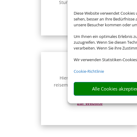
Sturm, Unwetter, Bundesweit.
Diese Website verwendet Cookies u
Zur Website
sehen, besser an Ihre Bedürfnisse
unsere Besucher kommen oder um u
Um Ihnen ein optimales Erlebnis z
zuzugreifen. Wenn Sie diesen Tech
verarbeiten. Wenn Sie ihre Zusti
Wir verwenden Statistiken-Cookies
Reisemedizin
Cookie-Richtlinie
Hier erhalten Sie kompetente
reisemedizinische Beratung für Ihr
Alle Cookies akzeptie
Ferienziel.
Zur Website