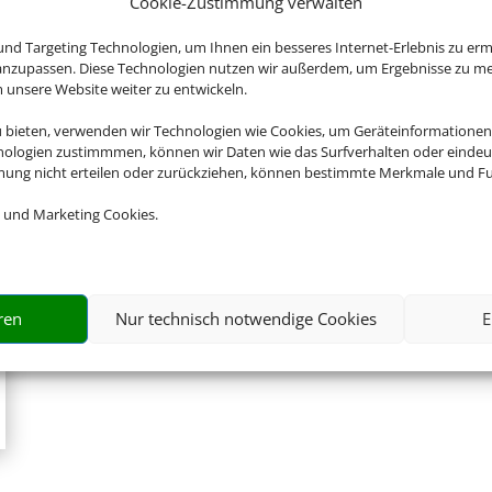
Cookie-Zustimmung verwalten
Zur Website
nd Targeting Technologien, um Ihnen ein besseres Internet-Erlebnis zu erm
 anzupassen. Diese Technologien nutzen wir außerdem, um Ergebnisse zu m
nsere Website weiter zu entwickeln.
u bieten, verwenden wir Technologien wie Cookies, um Geräteinformationen
nologien zustimmmen, können wir Daten wie das Surfverhalten oder eindeut
mmung nicht erteilen oder zurückziehen, können bestimmte Merkmale und Fu
 und Marketing Cookies.
ren
Nur technisch notwendige Cookies
E